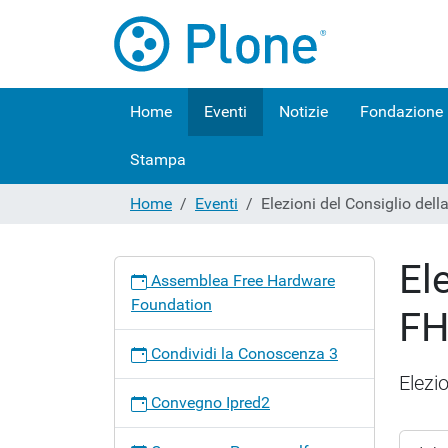
Home
Eventi
Notizie
Fondazione
Stampa
Home
Eventi
Elezioni del Consiglio dell
El
N
Assemblea Free Hardware
a
Foundation
FH
v
i
Condividi la Conoscenza 3
g
Elezi
a
Convegno Ipred2
z
i
https:/