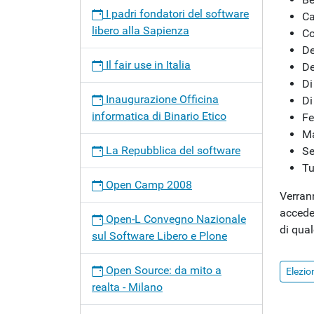
della
I padri fondatori del software
Ca
Free
libero alla Sapienza
Co
Hardw
De
Founda
Il fair use in Italia
De
Di
Inaugurazione Officina
Di
informatica di Binario Etico
Fe
Ma
La Repubblica del software
Se
Tu
Open Camp 2008
Verrann
acceder
Open-L Convegno Nazionale
di qual
sul Software Libero e Plone
Open Source: da mito a
Elezio
realta - Milano