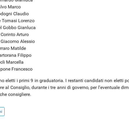
lvo Marco
dogni Claudio
are
 Tomasi Lorenzo
tion
l Gobbo Gianluca
 Corinto Arturo
 Giacomo Alessio
rraro Matilde
rtorana Filippo
cli Marcella
pone Francesco
o eletti i primi 9 in graduatoria. I restanti candidati non eletti 
e al Consiglio, durante i tre anni di governo, per l'eventuale di
che consigliere.
ni