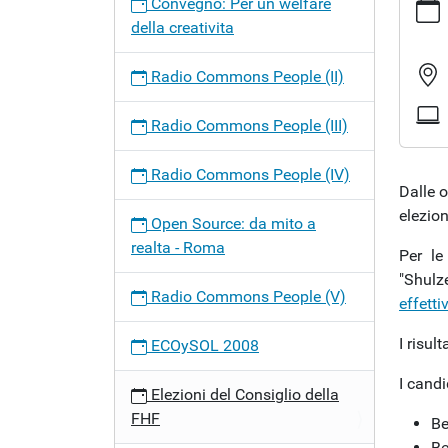
Convegno: Per un welfare
o
del-
della creativita
n
consigl
e
della-
Radio Commons People (II)
fhf
Elezion
Radio Commons People (III)
del
Consig
Radio Commons People (IV)
della
Dalle o
FHF
elezio
Open Source: da mito a
2008-
realta - Roma
Per le
06-
"Shulze
12T00:
Radio Commons People (V)
effettiv
2008-
06-
I risul
ECOySOL 2008
13T23:
Elezion
I candi
Elezioni del Consiglio della
del
FHF
Be
Consig
Be