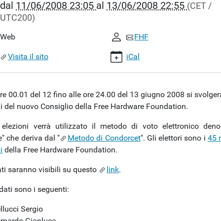
dal
11/06/2008 23:05
al
13/06/2008 22:55
(CET /
UTC200)
io-
Web
FHF
i
Visita il sito
iCal
lio
re 00.01 del 12 fino alle ore 24.00 del 13 giugno 2008 si svolge
ni del nuovo Consiglio della Free Hardware Foundation.
 elezioni verrà utilizzato il metodo di voto elettronico den
" che deriva dal "
Metodo di Condorcet
". Gli elettori sono i
45 
05:00+02:00
i
della Free Hardware Foundation.
tati saranno visibili su questo
link
.
55:00+02:00
i
dati sono i seguenti:
llucci Sergio
lio
rnardo Gianluca