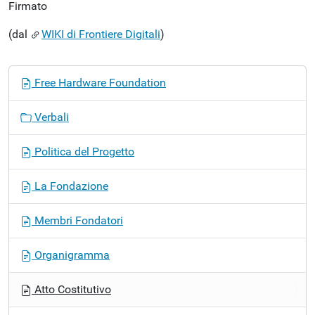
Firmato
(dal
WIKI di Frontiere Digitali
)
N
Free Hardware Foundation
a
v
Verbali
i
g
Politica del Progetto
a
z
La Fondazione
i
o
Membri Fondatori
n
e
Organigramma
Atto Costitutivo