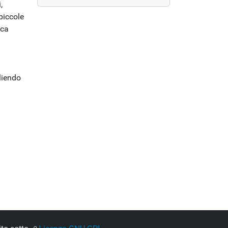
,
piccole
ica
liendo