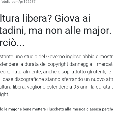
it.fotolia.com/p/162687
ltura libera? Giova ai
ttadini, ma non alle major.
ciò...
tante uno studio del Governo inglese abbia dimostr
stendere la durata del copyright danneggia il merca
eo e, naturalmente, anche e soprattutto gli utenti, le
i case discografiche stanno sferrando un nuovo at
cultura libera: vogliono estendere a 95 anni la durata 
ight.
o le major è bene mettere i lucchetti alla musica classica perch