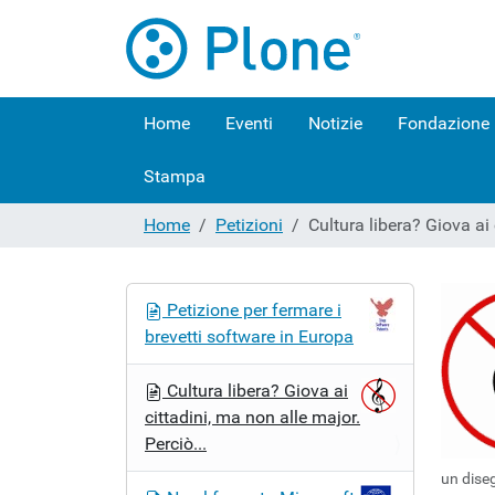
Home
Eventi
Notizie
Fondazione
Stampa
Home
Petizioni
Cultura libera? Giova ai 
N
Petizione per fermare i
a
brevetti software in Europa
v
i
Cultura libera? Giova ai
g
cittadini, ma non alle major.
a
Perciò...
z
un dise
i