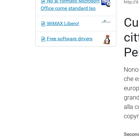
No al formato Microsoft
http://
o
Office come standard Iso
n
Cu
e
WiMAX Libero!
ci
Free software drivers
Per
Nonos
che e
europ
grand
alla 
copyr
Second