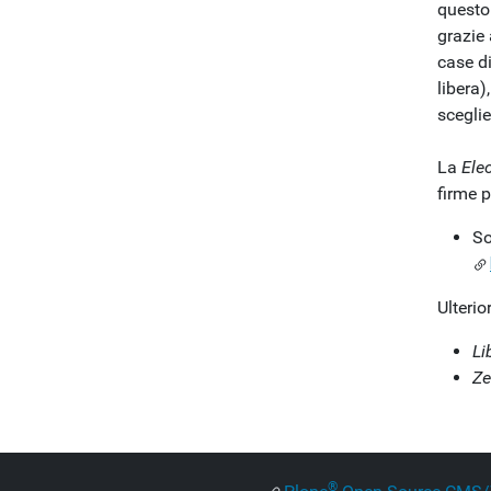
questo
grazie 
case d
libera
sceglie
La
Ele
firme 
So
Ulterio
Li
Z
®