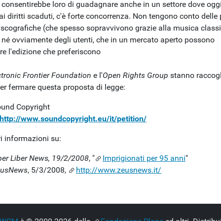
 consentirebbe loro di guadagnare anche in un settore dove oggi
ai diritti scaduti, c'è forte concorrenza. Non tengono conto delle 
iscografiche (che spesso sopravvivono grazie alla musica class
), né ovviamente degli utenti, che in un mercato aperto possono
re l'edizione che preferiscono
ctronic Frontier Foundation
e l'
Open Rights Group
stanno raccog
per fermare questa proposta di legge:
und Copyright
http://www.soundcopyright.eu/it/petition/
ri informazioni su:
ber Liber News, 19/2/2008
, "
Imprigionati per 95 anni
"
eusNews
, 5/3/2008,
http://www.zeusnews.it/