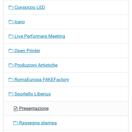
v
Consorzio LED
i
g
Icaro
a
z
Live Performers Meeting
i
o
Open Printer
n
e
Produzioni Artistiche
RomaEuropa FAKEFactory
Sportello Liberius
Presentazione
Rassegna stampa