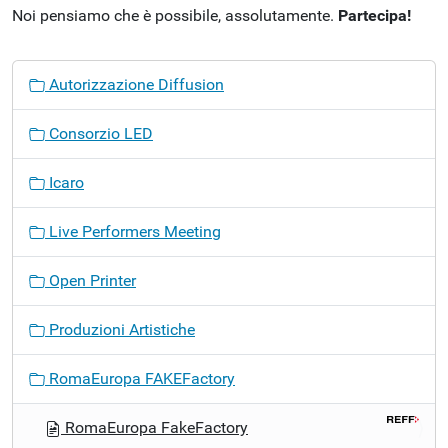
Noi pensiamo che è possibile, assolutamente.
Partecipa!
N
Autorizzazione Diffusion
a
v
Consorzio LED
i
g
Icaro
a
z
Live Performers Meeting
i
o
Open Printer
n
e
Produzioni Artistiche
RomaEuropa FAKEFactory
RomaEuropa FakeFactory