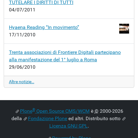
TUTELARE I DIRITTI DI TUTTI
04/07/2011
Hyaena Reading “In movimento”
17/11/2010
Trenta associazioni di Frontiere Digitali partecipano
alla manifestazione del 1° luglio a Roma
29/06/2010
Altre notizie…
®
Plone
Open Source CMS/WCM
è
©
2000-2026
della
Fondazione Plone
ed altri. Distribuito sotto
Licenza GNU GPL
.