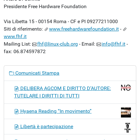
Presidente Free Hardware Foundation
Via Libetta 15 - 00154 Roma - CF e PI 09277211000
Siti di riferimento:
www.freehardwarefoundation.it
-
www.fhf.it
Mailing List:
fhf@linux-club.org
- Email:
info@fhf.it
-
fax: 06.874597872
N
Comunicati Stampa
a
v
DELIBERA AGCOM E DIRITTO D’AUTORE:
i
TUTELARE I DIRITTI DI TUTTI
g
a
Hyaena Reading “In movimento”
z
i
Libertà è partecipazione
o
n